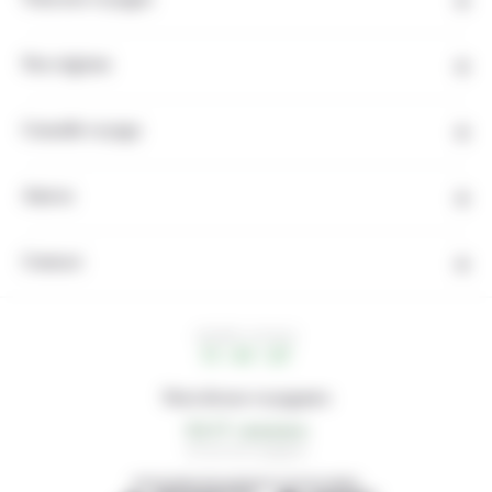
Tous nos voyages
Nos régions
Conseils voyage
Autres
Contact
HEURE LOCALE
11 : 41 : 38
Note de nos voyageurs
4,6/5
32 avis de voyageurs
DÉCOUVREZ NOS AGENCES LOCALES AMIES