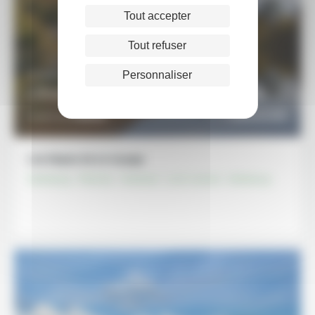
Tout accepter
Tout refuser
Personnaliser
8 JOURS / 7 NUITS
L’Ecosse aux couleurs de l’automne
1490€
DÉCOUVRIR
À partir de
Les étapes de ce voyage
Edimbourg - Pitlochry - Aviemore - Loch Lomond - Edimbourg