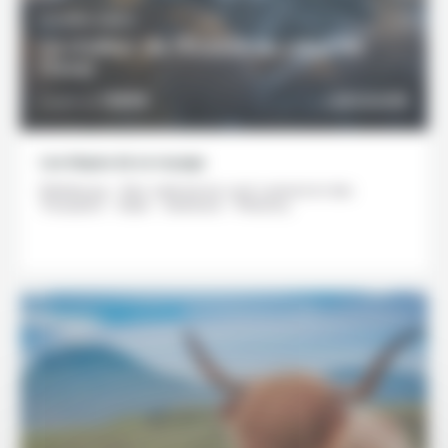
10 JOURS / 9 NUITS
La chaleur de l’Ecosse au cœur de
l’hiver
1190€
DÉCOUVRIR
À partir de
Les étapes de ce voyage
Édimbourg - Parc national du Loch Lomond et des
Trossachs - Oban - Aviemore - Pitlochry