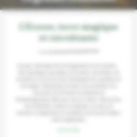
L'Ecosse, terre magique
et envoûtante
Ecosse, éternelle terre de légendes et de mythes…
Ses paysages sauvages et brumeux de landes, de
bruyères et de lochs sont imprégnés de mystères et
de magie. Destination Ecosse vous emmène à la
rencontre de l’Ecosse envoûtante et
fantasmagorique telle que vous en rêvez. Découvrez
nos itinéraires variés et originaux au pays du
chardon où légendes et mystères font la part belle à
votre imagination.
Lire la suite