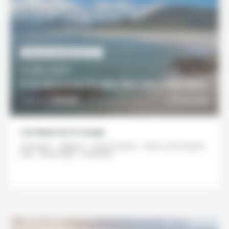
HORS DES SENTIERS BATTUS
10 JOURS / 9 NUITS
A la découverte des îles des Hébrides
2035€
DÉCOUVRIR
À partir de
Les étapes de ce voyage
Inverness - Ullapool - Lewis & Harris - North Uist & South
Uist - Île de Skye - Inverness