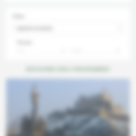
Thème
Légendes écossaises
Trier par :
Prix
Durée
DÉCOUVREZ NOS 4 PROGRAMMES