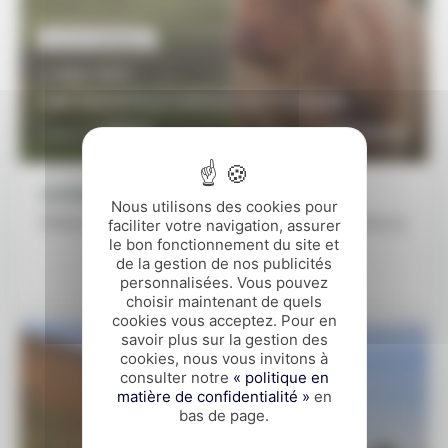
INCONTOURNABLES
8 JOURS / 7 NUITS
Les incontournables de l'Ecosse
1680€
DÉCOUVRIR
À partir de
Les étapes de ce voyage
Nous utilisons des cookies pour
Édimbourg - Inverness - Fort William - Stirling - Édimbourg
faciliter votre navigation, assurer
le bon fonctionnement du site et
de la gestion de nos publicités
personnalisées. Vous pouvez
choisir maintenant de quels
cookies vous acceptez. Pour en
savoir plus sur la gestion des
cookies, nous vous invitons à
consulter notre
« politique en
matière de confidentialité »
en
bas de page.