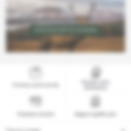
Un voyage sur-mesure en Ecosse ?
FAITES NOUS PART DE VOS ENVIES
Pionnier de la
Présence sur le terrain
destination
Paiement sécurisé
Rapport qualité-prix